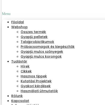
Menu
Főoldal
Webshop
Összes termék
Gyapjú pelletek
Talajprobiotikumok
Próbacsomagok és kiegészítők
Gyapjú mulcs szőnyegek
Gyapjú mulcs korongok
Tudástár
Hírek
Cikkek
Hasznos tippek
Kutatási Projektek
Gyakori kérdések
Használati útmutatók
Rólunk
Kapcsolat