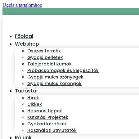
Ugrás a tartalomhoz
Főoldal
Webshop
Összes termék
Gyapjú pelletek
Talajprobiotikumok
Próbacsomagok és kiegészítők
Gyapjú mulcs szőnyegek
Gyapjú mulcs korongok
Tudástár
Hírek
Cikkek
Hasznos tippek
Kutatási Projektek
Gyakori kérdések
Használati útmutatók
Rólunk