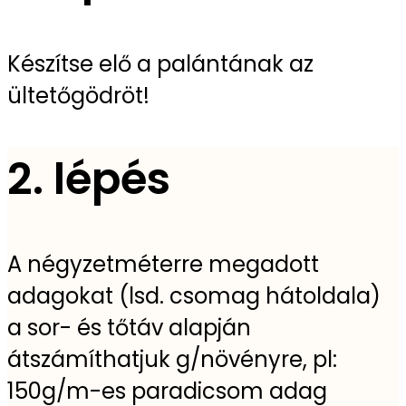
Készítse elő a palántának az
ültetőgödröt!
2. lépés
A négyzetméterre megadott
adagokat (lsd. csomag hátoldala)
a sor- és tőtáv alapján
átszámíthatjuk g/növényre, pl:
150g/m-es paradicsom adag