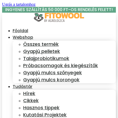
Ugrás a tartalomhoz
INGYENES SZÁLLÍTÁS 50 000 FT-OS RENDELÉS FELETT!
Főoldal
Webshop
Összes termék
Gyapjú pelletek
Talajprobiotikumok
Próbacsomagok és kiegészítők
Gyapjú mulcs szőnyegek
Gyapjú mulcs korongok
Tudástár
Hírek
Cikkek
Hasznos tippek
Kutatási Projektek