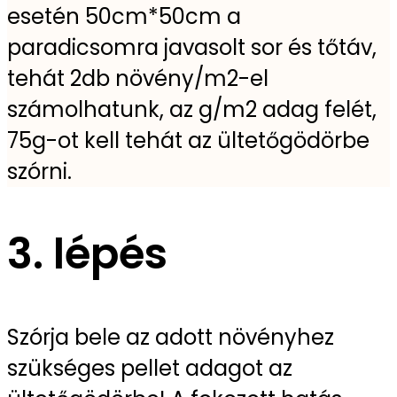
esetén 50cm*50cm a
paradicsomra javasolt sor és tőtáv,
tehát 2db növény/m2-el
számolhatunk, az g/m2 adag felét,
75g-ot kell tehát az ültetőgödörbe
szórni.
3. lépés
Szórja bele az adott növényhez
szükséges pellet adagot az