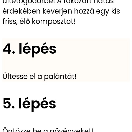
ültetőgödörbe! A fokozott hatás
érdekében keverjen hozzá egy kis
friss, élő komposztot!
4. lépés
Ültesse el a palántát!
5. lépés
Öntözze be a növényeket!