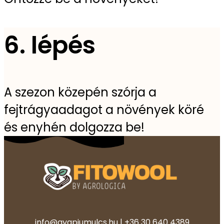
6. lépés
A szezon közepén szórja a
fejtrágyaadagot a növények köré
és enyhén dolgozza be!
info@gyapjumulcs.hu | +36 30 640 4389