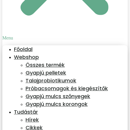
Menu
Főoldal
Webshop
Összes termék
Gyapjú pelletek
Talajprobiotikumok
Próbacsomagok és kiegészítők
Gyapjú mulcs szőnyegek
Gyapjú mulcs korongok
Tudástár
Hírek
Cikkek