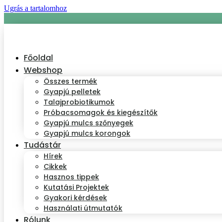
Ugrás a tartalomhoz
Főoldal
Webshop
Összes termék
Gyapjú pelletek
Talajprobiotikumok
Próbacsomagok és kiegészítők
Gyapjú mulcs szőnyegek
Gyapjú mulcs korongok
Tudástár
Hírek
Cikkek
Hasznos tippek
Kutatási Projektek
Gyakori kérdések
Használati útmutatók
Rólunk