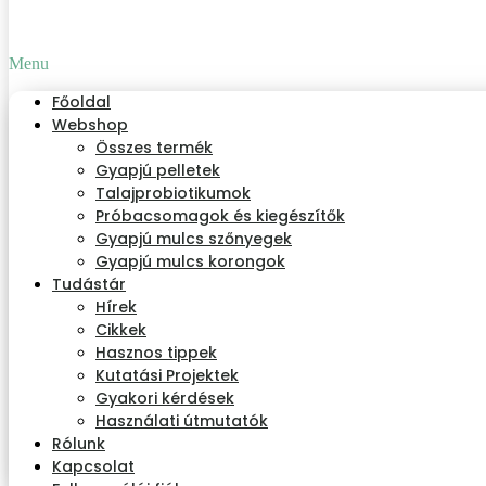
Menu
Főoldal
Webshop
Összes termék
Gyapjú pelletek
Talajprobiotikumok
Próbacsomagok és kiegészítők
Gyapjú mulcs szőnyegek
Gyapjú mulcs korongok
Tudástár
Hírek
Cikkek
Hasznos tippek
Kutatási Projektek
Gyakori kérdések
Használati útmutatók
Rólunk
Kapcsolat